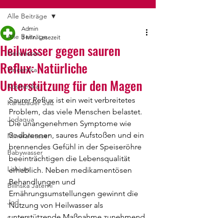
Alle Beiträge
Admin
Alle Beiträge
3 Min. Lesezeit
Heilwasser gegen sauren
Heilwasser
Reflux: Natürliche
Vincentka
Unterstützung für den Magen
Kosmetika
Saurer Reflux ist ein weit verbreitetes 
Karlsbader Salz
Problem, das viele Menschen belastet. 
Jodaqua
Die unangenehmen Symptome wie 
Sodbrennen, saures Aufstoßen und ein 
Mineralwasser
brennendes Gefühl in der Speiseröhre 
Babywasser
beeinträchtigen die Lebensqualität 
Lithium
erheblich. Neben medikamentösen 
Behandlungen und 
Bilinska Jaterni
Ernährungsumstellungen gewinnt die 
Jod
Nutzung von Heilwasser als 
unterstützende Maßnahme zunehmend 