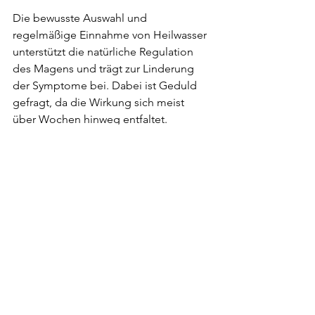
Die bewusste Auswahl und 
regelmäßige Einnahme von Heilwasser 
unterstützt die natürliche Regulation 
des Magens und trägt zur Linderung 
der Symptome bei. Dabei ist Geduld 
gefragt, da die Wirkung sich meist 
über Wochen hinweg entfaltet.
Für alle, die auf der Suche nach einer 
natürlichen und schonenden 
Unterstützung sind, bietet sich die 
Nutzung von 
heilwasser gegen reflux
als sinnvolle Option an.
Nachhaltige Versorgung mit 
hochwertigem Heilwasser