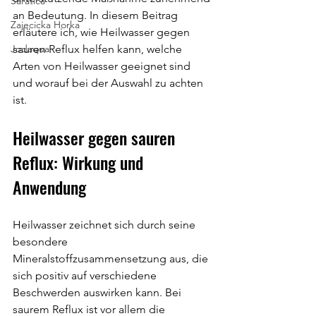
Saratica
an Bedeutung. In diesem Beitrag 
Zajecicka Horka
erläutere ich, wie Heilwasser gegen 
Jodaqua
sauren Reflux helfen kann, welche 
Arten von Heilwasser geeignet sind 
und worauf bei der Auswahl zu achten 
ist.
Heilwasser gegen sauren 
Reflux: Wirkung und 
Anwendung
Heilwasser zeichnet sich durch seine 
besondere 
Mineralstoffzusammensetzung aus, die 
sich positiv auf verschiedene 
Beschwerden auswirken kann. Bei 
saurem Reflux ist vor allem die 